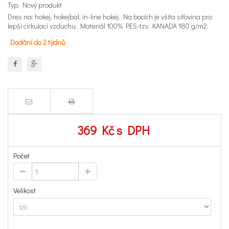
Typ:
Nový produkt
Dres na: hokej, hokejbal, in-line hokej. Na bocích je všita síťovina pro
lepší cirkulaci vzduchu. Materiál 100% PES-tzv. KANADA 180 g/m2.
Dodání do 2 týdnů
369 Kč
s DPH
Počet
Velikost