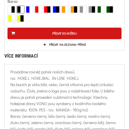
Barva
PŘIDAT DO KOŠÍKU
PŘIDAT NA SEZNAM PŘÁNÍ
VÍCE INFORMACÍ
Provádíme rovněž potisk naších dresů.
na: HOKEJ, HOKEJBAL, IN-LINE HOKEJ.
Na bocích je všita bílá, nebo, černá síťovina pro lepší cirkulaci
vzduchu. Čísla, jména a loga jsou z nažehlovací folie. U bílého
dresu je potisk proveden sublimační technologií. Všechny
hokejové dresy VONO jsou vyrobeny z kvalitního českého
materiálu: 100% PES - tzv. KANADA - 180g/m2
Barva:
červeno-černý, bílo-černý, šedo-černý, modro-černý,
žluto-černý, zeleno-černý, oranžovo-černý, červeno-bílý, černo-
bílý, šedo-bílý, modro-bílý, žluto-bílý, zeleno-bílý, oranžovo-bílý