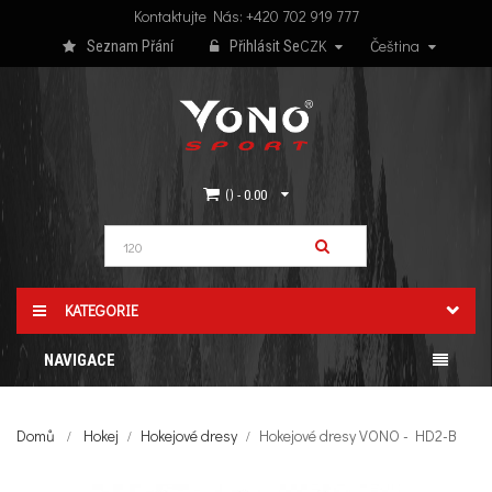
Kontaktujte Nás: +420 702 919 777
CZK
Čeština
Seznam Přání
Přihlásit Se
(
)
- 0.00
KATEGORIE
NAVIGACE
Domů
Hokej
Hokejové dresy
Hokejové dresy VONO - HD2-B