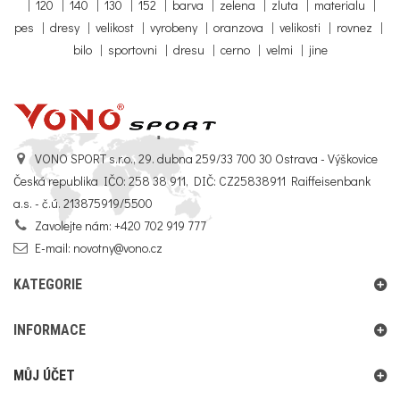
|
120
|
140
|
130
|
152
|
barva
|
zelena
|
zluta
|
materialu
|
pes
|
dresy
|
velikost
|
vyrobeny
|
oranzova
|
velikosti
|
rovnez
|
bilo
|
sportovni
|
dresu
|
cerno
|
velmi
|
jine
VONO SPORT s.r.o., 29. dubna 259/33 700 30 Ostrava - Výškovice
Česká republika IČO: 258 38 911, DIČ: CZ25838911 Raiffeisenbank
a.s. - č.ú. 213875919/5500
Zavolejte nám:
+420 702 919 777
E-mail:
novotny@vono.cz
KATEGORIE
INFORMACE
MŮJ ÚČET