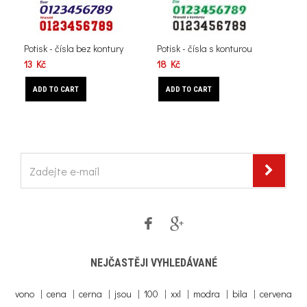
Potisk - čísla bez kontury
Potisk - čísla s konturou
Hok
13 Kč
18 Kč
249
ADD TO CART
ADD TO CART
A
NEJČASTĚJI VYHLEDÁVANÉ
vono
|
cena
|
cerna
|
jsou
|
100
|
xxl
|
modra
|
bila
|
cervena